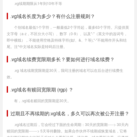
.vg续期期限从1年到10年不等
.vg域名长度为多少？有什么注册规则？
个别域名最低1个字符，一般最低2个字符起，最多63个字符。只提供英
文字母（a-z，不区分大小写）、数字（0-9）、以及"-"（英文中的连词号，
即中横线），不能使用空格及特殊字符(如!、&、? 等),"-"不能用作开头和结
尾。注*中文域名实际是转码后注册。
.vg域名续费宽限期多长？要如何进行域名续费？
.vg 域名续期宽限期是30天，我司注册的域名可以在后台进行续费生
效。
.vg域名有赎回宽限期 (rgp) ？
有，.vg域名赎回的宽限期是30天。
过期且不再续期的.vg域名，多久可以再次被公开注册？
.vg域名过期后，它会经过下面的生命周期：30天的宽限期-----> 30天内
赎回的宽限期-------> 5天等待删除。如果合作伙伴不续期或恢复域名，它将