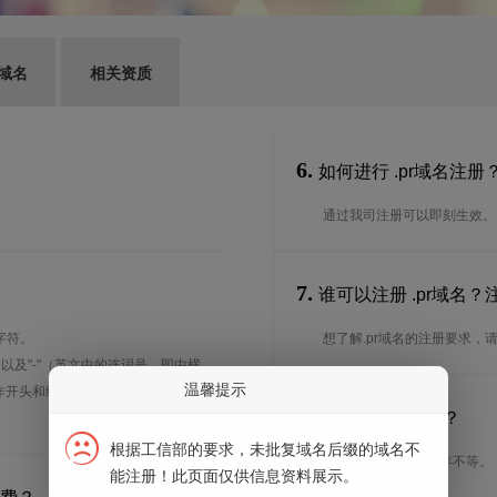
G域名
相关资质
6.
如何进行 .pr域名注册
通过我司注册可以即刻生效。
7.
谁可以注册 .pr域名
字符。
想了解.pr域名的注册要求，
、以及"-"（英文中的连词号，即中横
温馨提示
能用作开头和结尾。注*中文域名实际是
8.
注册期限是多长？
根据工信部的要求，未批复域名后缀的域名不
注册期限从1年到10年不等。
能注册！此页面仅供信息资料展示。