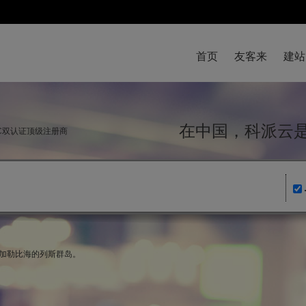
首页
友客来
建站
在中国，科派
NIC双认证顶级注册商
，加勒比海的列斯群岛。