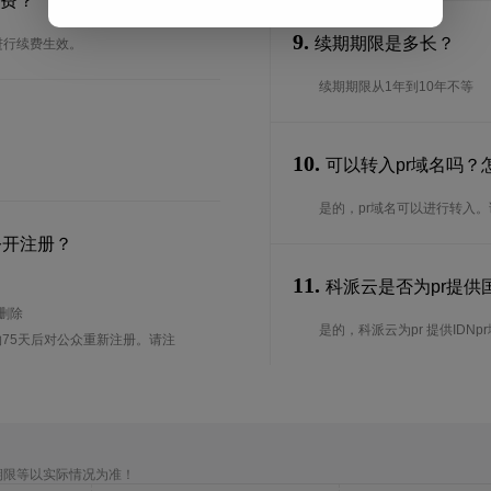
续费？
9.
续期期限是多长？
进行续费生效。
续期期限从1年到10年不等
10.
可以转入pr域名吗？
是的，pr域名可以进行转入
公开注册？
11.
科派云是否为pr提供国
待删除
是的，科派云为pr 提供IDNp
75天后对公众重新注册。请注
期限等以实际情况为准！