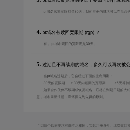
pr域名续费宽限期多长？要如何进行域名
pr域名续期宽限期是30天，我司注册的域名可以在后台
4.
pr域名有赎回宽限期 (rgp) ？
有，.pr域名赎回的宽限期是30天。
5.
过期且不再续期的域名，多久可以再次被
当pr域名过期后，它会经过下面的生命周期：
30天的宽限期-----> 30天内赎回的宽限期------- >5天等
如果合作伙伴不续期或恢复域名，它将在到期日期的大约
意，域名重新注册，应遵循先到先得的原则。
* 因每个后缀要求可能不尽相同，实际注册条件、续费赎回