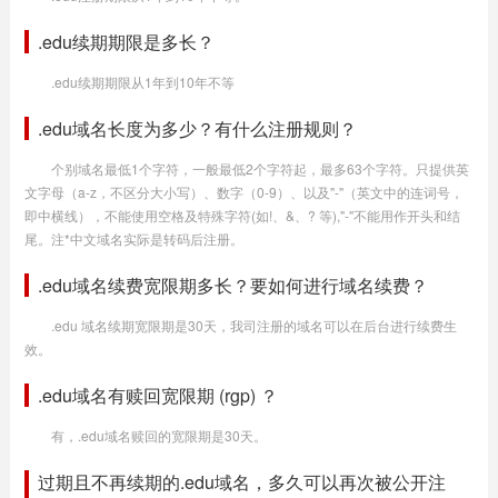
.edu续期期限是多长？
.edu续期期限从1年到10年不等
.edu域名长度为多少？有什么注册规则？
个别域名最低1个字符，一般最低2个字符起，最多63个字符。只提供英
文字母（a-z，不区分大小写）、数字（0-9）、以及"-"（英文中的连词号，
即中横线），不能使用空格及特殊字符(如!、&、? 等),"-"不能用作开头和结
尾。注*中文域名实际是转码后注册。
.edu域名续费宽限期多长？要如何进行域名续费？
.edu 域名续期宽限期是30天，我司注册的域名可以在后台进行续费生
效。
.edu域名有赎回宽限期 (rgp) ？
有，.edu域名赎回的宽限期是30天。
过期且不再续期的.edu域名，多久可以再次被公开注