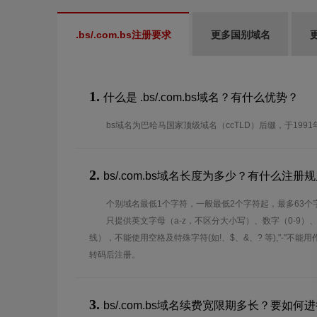
.bs/.com.bs注册要求
更多国别域名
1.
什么是 .bs/.com.bs域名？有什么优势？
bs域名为巴哈马国家顶级域名（ccTLD）后缀，于199
2.
bs/.com.bs域名长度为多少？有什么注册
个别域名最低1个字符，一般最低2个字符起，最多63个
只提供英文字母（a-z，不区分大小写）、数字（0-9）
线），不能使用空格及特殊字符(如!、$、&、? 等),"-"不
转码后注册。
3.
bs/.com.bs域名续费宽限期多长？要如