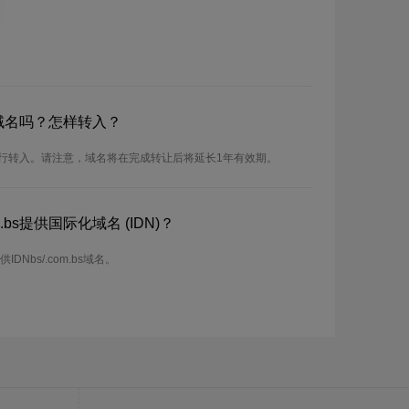
bs域名吗？怎样转入？
可以进行转入。请注意，域名将在完成转让后将延长1年有效期。
.bs提供国际化域名 (IDN)？
供IDNbs/.com.bs域名。