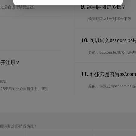
9.
续期期限是多长？
可以在后台进行续费生效。
续期期限从1年到10年不等
10.
可以转入bs/.com.
是的，bs/.com.bs域名
公开注册？
11.
科派云是否为bs/.com
待删除
是的，科派云为bs/.com.bs 提
75天后对公众重新注册。请注
期限等以实际情况为准！