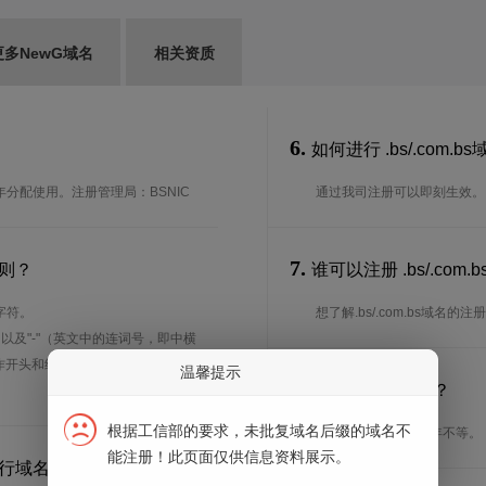
更多NewG域名
相关资质
6.
如何进行 .bs/.com.
1年分配使用。注册管理局：BSNIC
通过我司注册可以即刻生效。
7.
规则？
谁可以注册 .bs/.c
字符。
想了解.bs/.com.bs域名
、以及"-"（英文中的连词号，即中横
能用作开头和结尾。注*中文域名实际是
温馨提示
8.
注册期限是多长？
根据工信部的要求，未批复域名后缀的域名不
注册期限从1年到10年不等。
能注册！此页面仅供信息资料展示。
何进行域名续费？