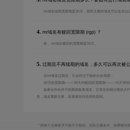
mr域名续期宽限期是30天，我司注册的域名可以在后台
4.
mr域名有赎回宽限期 (rgp) ？
有，.mr域名赎回的宽限期是30天。
5.
过期且不再续期的域名，多久可以再次被
当mr域名过期后，它会经过下面的生命周期：
30天的宽限期-----> 30天内赎回的宽限期------- >5天等
如果合作伙伴不续期或恢复域名，它将在到期日期的大约
意，域名重新注册，应遵循先到先得的原则。
* 因每个后缀要求可能不尽相同，实际注册条件、续费赎回