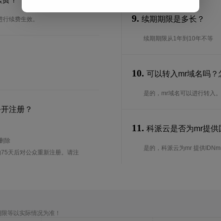
9.
续期期限是多长？
进行续费生效。
续期期限从1年到10年不等
10.
可以转入mr域名吗？
是的，mr域名可以进行转入
公开注册？
11.
科派云是否为mr提供国
待删除
是的，科派云为mr 提供IDNm
75天后对公众重新注册。请注
期限等以实际情况为准！