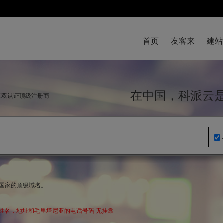
首页
友客来
建站
在中国，科派
NIC双认证顶级注册商
名国家的顶级域名。
姓名，地址和毛里塔尼亚的电话号码 无挂靠