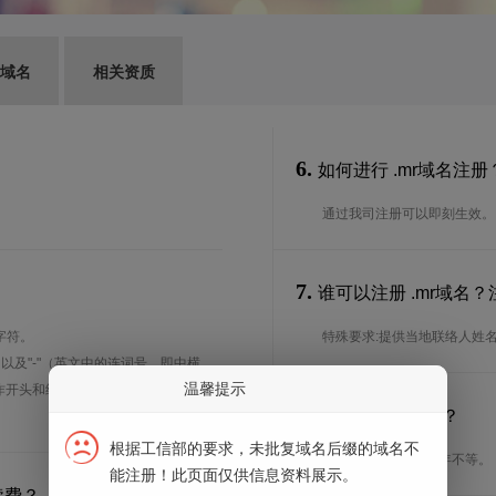
G域名
相关资质
6.
如何进行 .mr域名注册
通过我司注册可以即刻生效。
7.
谁可以注册 .mr域名
字符。
特殊要求:提供当地联络人姓
、以及"-"（英文中的连词号，即中横
温馨提示
能用作开头和结尾。注*中文域名实际是
8.
注册期限是多长？
根据工信部的要求，未批复域名后缀的域名不
注册期限从1年到10年不等。
能注册！此页面仅供信息资料展示。
续费？