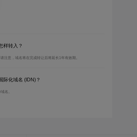
怎样转入？
。请注意，域名将在完成转让后将延长1年有效期。
际化域名 (IDN)？
r域名。