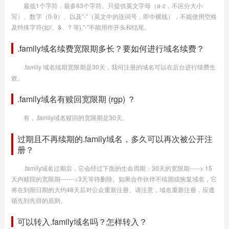
最低1个字符，最多63个字符。只提供英文字母（a-z，不区分大小
写）、数字（0-9）、以及"-"（英文中的连词号，即中横线），不能使用空格
及特殊字符(如!、&、? 等),"-"不能用作开头和结尾。
.family域名续费宽限期多长？要如何进行域名续费？
.family 域名续期宽限期是30天，我司注册的域名可以在后台进行续费生
效。
.family域名有赎回宽限期 (rgp) ？
有，.family域名赎回的宽限期是30天。
过期且不再续期的.family域名，多久可以再次被公开注
册？
.family域名过期后，它会经过下面的生命周期：30天的宽限期-----> 15
天内赎回的宽限期------->3天等待删除。如果合作伙伴不续期或恢复域名，它
将在到期日期的大约48天后对公众重新注册。请注意，域名重新注册，应遵
循先到先得的原则。
可以转入.family域名吗？怎样转入？