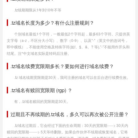
.tz续期期限从1年到10年不等
.tz域名长度为多少？有什么注册规则？
个别域名最低1个字符，一般最低2个字符起，最多63个字符。只提供英
文字母（a-z，不区分大小写）、数字（0-9）、以及"-"（英文中的连词号，
即中横线），不能使用空格及特殊字符(如!、$、&、? 等),"-"不能用作开头和
结尾。注*中文域名实际是转码后注册。
.tz域名续费宽限期多长？要如何进行域名续费？
.tz 域名续期宽限期是30天，我司注册的域名可以在后台进行续费生效。
.tz域名有赎回宽限期 (rgp) ？
有，.tz域名赎回的宽限期是30天。
过期且不再续期的.tz域名，多久可以再次被公开注册？
.tz域名过期后，它会经过下面的生命周期：30天的宽限期-----> 30天内
赎回的宽限期-------> 5天等待删除。如果合作伙伴不续期或恢复域名，它将