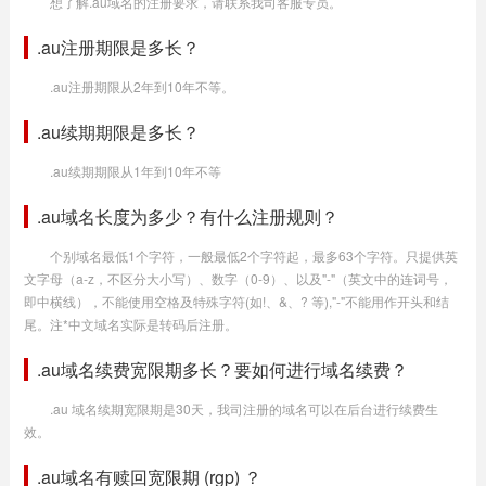
想了解.au域名的注册要求，请联系我司客服专员。
.au注册期限是多长？
.au注册期限从2年到10年不等。
.au续期期限是多长？
.au续期期限从1年到10年不等
.au域名长度为多少？有什么注册规则？
个别域名最低1个字符，一般最低2个字符起，最多63个字符。只提供英
文字母（a-z，不区分大小写）、数字（0-9）、以及"-"（英文中的连词号，
即中横线），不能使用空格及特殊字符(如!、&、? 等),"-"不能用作开头和结
尾。注*中文域名实际是转码后注册。
.au域名续费宽限期多长？要如何进行域名续费？
.au 域名续期宽限期是30天，我司注册的域名可以在后台进行续费生
效。
.au域名有赎回宽限期 (rgp) ？