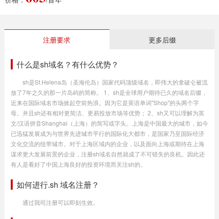
注册要求
更多后缀
什么是sh域名？有什么优势？
sh是St.Helena岛（圣海伦岛）国家代码顶级域名，即伟大的拿破仑被流
放了7年之久的那一片岛屿的简称。 1、sh是全球用户期待已久的域名后缀，
近来在国际域名市场掀起空前热浪。因为它是英语单词"Shop"的头两个字
母。并且sh还有相对更简洁、更易投放市场等优势； 2、sh又可以理解为英
文/汉语拼音Shanghai（上海）的简写或字头。上海是中国最大的城市，如今
已迅猛发展成为与世界先进城市平行的国际化大都市，是国家乃至国际经济
文化交流的纽带城市。对于上海区域内的企业，以及面向上海或期待在上海
谋求更大发展前景的企业，注册sh域名自然就成了不可错失的良机。因此还
有人是看好了中国上海良好的投资环境而关注sh的。
如何进行.sh 域名注册？
通过我司注册可以即刻生效。