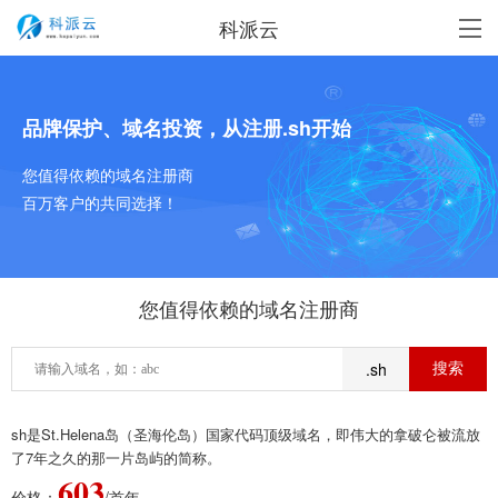
科派云
品牌保护、域名投资，从注册.sh开始
您值得依赖的域名注册商
百万客户的共同选择！
您值得依赖的域名注册商
.sh
sh是St.Helena岛（圣海伦岛）国家代码顶级域名，即伟大的拿破仑被流放
了7年之久的那一片岛屿的简称。
603
价格：
/首年