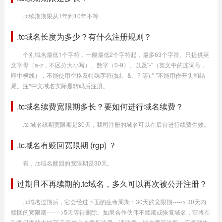
.tc续期期限从1年到10年不等
.tc域名长度为多少？有什么注册规则？
个别域名最低1个字符，一般最低2个字符起，最多63个字符。只提供英
文字母（a-z，不区分大小写）、数字（0-9）、以及"-"（英文中的连词号，
即中横线），不能使用空格及特殊字符(如!、&、? 等),"-"不能用作开头和结
尾。注*中文域名实际是转码后注册。
.tc域名续费宽限期多长？要如何进行域名续费？
.tc 域名续期宽限期是30天，我司注册的域名可以在后台进行续费生效。
.tc域名有赎回宽限期 (rgp) ？
有，.tc域名赎回的宽限期是30天。
过期且不再续期的.tc域名，多久可以再次被公开注册？
.tc域名过期后，它会经过下面的生命周期：30天的宽限期-----> 30天内
赎回的宽限期------->5天等待删除。如果合作伙伴不续期或恢复域名，它将在