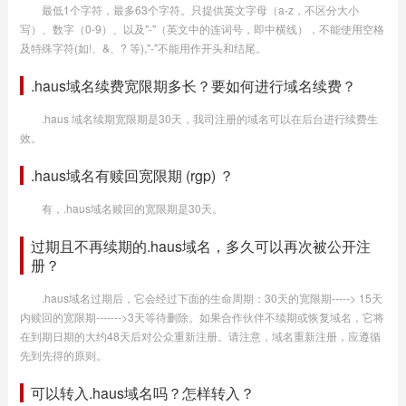
最低1个字符，最多63个字符。只提供英文字母（a-z，不区分大小
写）、数字（0-9）、以及"-"（英文中的连词号，即中横线），不能使用空格
及特殊字符(如!、&、? 等),"-"不能用作开头和结尾。
.haus域名续费宽限期多长？要如何进行域名续费？
.haus 域名续期宽限期是30天，我司注册的域名可以在后台进行续费生
效。
.haus域名有赎回宽限期 (rgp) ？
有，.haus域名赎回的宽限期是30天。
过期且不再续期的.haus域名，多久可以再次被公开注
册？
.haus域名过期后，它会经过下面的生命周期：30天的宽限期-----> 15天
内赎回的宽限期------->3天等待删除。如果合作伙伴不续期或恢复域名，它将
在到期日期的大约48天后对公众重新注册。请注意，域名重新注册，应遵循
先到先得的原则。
可以转入.haus域名吗？怎样转入？