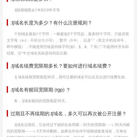
.tj续期期限从1年到10年不等
.tj域名长度为多少？有什么注册规则？
个别域名最低1个字符，一般最低2个字符起，最多63个字符。只提供英
文字母（a-z，不区分大小写）、数字（0-9）、以及"-"（英文中的连词号，
即中横线），不能使用空格及特殊字符(如!、$、&、? 等),"-"不能用作开头和
结尾。注*中文域名实际是转码后注册。
.tj域名续费宽限期多长？要如何进行域名续费？
.tj 域名续期宽限期是30天，我司注册的域名可以在后台进行续费生效。
.tj域名有赎回宽限期 (rgp) ？
有，.tj域名赎回的宽限期是30天。
过期且不再续期的.tj域名，多久可以再次被公开注册？
.tj域名过期后，它会经过下面的生命周期：30天的宽限期-----> 30天内赎
回的宽限期-------> 5天等待删除。如果合作伙伴不续期或恢复域名，它将在