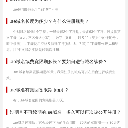
.ae续期期限从1年到10年不等
.ae域名长度为多少？有什么注册规则？
个别域名最低1个字符，一般最低2个字符起，最多63个字符。只提供英
文字母（a-z，不区分大小写）、数字（0-9）、以及"-"（英文中的连词号，
即中横线），不能使用空格及特殊字符(如!、&、? 等),"-"不能用作开头和结
尾。注*中文域名实际是转码后注册。
.ae域名续费宽限期多长？要如何进行域名续费？
.ae 域名续期宽限期是30天，我司注册的域名可以在后台进行续费生
效。
.ae域名有赎回宽限期 (rgp) ？
有，.ae域名赎回的宽限期是30天。
过期且不再续期的.ae域名，多久可以再次被公开注册？
.ae域名过期后，它会经过下面的生命周期：30天的宽限期-----> 30天内