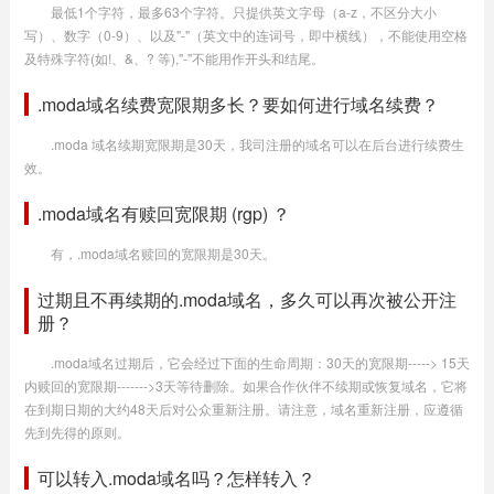
最低1个字符，最多63个字符。只提供英文字母（a-z，不区分大小
写）、数字（0-9）、以及"-"（英文中的连词号，即中横线），不能使用空格
及特殊字符(如!、&、? 等),"-"不能用作开头和结尾。
.moda域名续费宽限期多长？要如何进行域名续费？
.moda 域名续期宽限期是30天，我司注册的域名可以在后台进行续费生
效。
.moda域名有赎回宽限期 (rgp) ？
有，.moda域名赎回的宽限期是30天。
过期且不再续期的.moda域名，多久可以再次被公开注
册？
.moda域名过期后，它会经过下面的生命周期：30天的宽限期-----> 15天
内赎回的宽限期------->3天等待删除。如果合作伙伴不续期或恢复域名，它将
在到期日期的大约48天后对公众重新注册。请注意，域名重新注册，应遵循
先到先得的原则。
可以转入.moda域名吗？怎样转入？