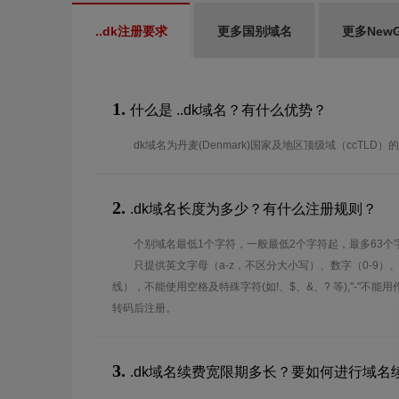
..dk注册要求
更多国别域名
更多New
1.
什么是 ..dk域名？有什么优势？
dk域名为丹麦(Denmark)国家及地区顶级域（ccTLD）
2.
.dk域名长度为多少？有什么注册规则？
个别域名最低1个字符，一般最低2个字符起，最多63个
只提供英文字母（a-z，不区分大小写）、数字（0-9）
线），不能使用空格及特殊字符(如!、$、&、? 等),"-"不
转码后注册。
3.
.dk域名续费宽限期多长？要如何进行域名