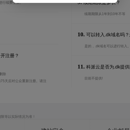
9.
续期期限是多长？
台进行续费生效。
续期期限从1年到10年不等
10.
可以转入.dk域名吗
是的，.dk域名可以进行转
公开注册？
11.
科派云是否为.dk提供国
待删除
目前不提供!
75天后对公众重新注册。请注
期限等以实际情况为准！