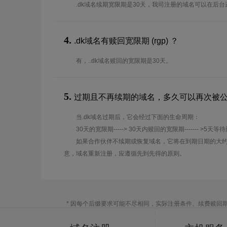
.dk域名续期宽限期是30天，我司注册的域名可以在后
4.
.dk域名有赎回宽限期 (rgp) ？
有，..dk域名赎回的宽限期是30天。
5.
过期且不再续期的域名，多久可以再次被
当.dk域名过期后，它会经过下面的生命周期：
30天的宽限期-----> 30天内赎回的宽限期------- >5天等
如果合作伙伴不续期或恢复域名，它将在到期日期的大约
意，域名重新注册，应遵循先到先得的原则。
* 因每个后缀要求可能不尽相同，实际注册条件、续费赎回