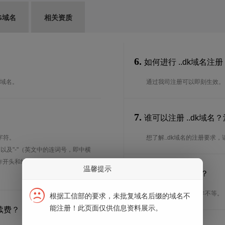
G域名
相关资质
6.
如何进行 ..dk域名注册
的域名。
通过我司注册可以即刻生效。
7.
谁可以注册 ..dk域
字符。
想了解..dk域名的注册要求
、以及"-"（英文中的连词号，即中横
能用作开头和结尾。注*中文域名实际是
温馨提示
8.
注册期限是多长？
注册期限从1年到10年不等。
根据工信部的要求，未批复域名后缀的域名不
能注册！此页面仅供信息资料展示。
续费？