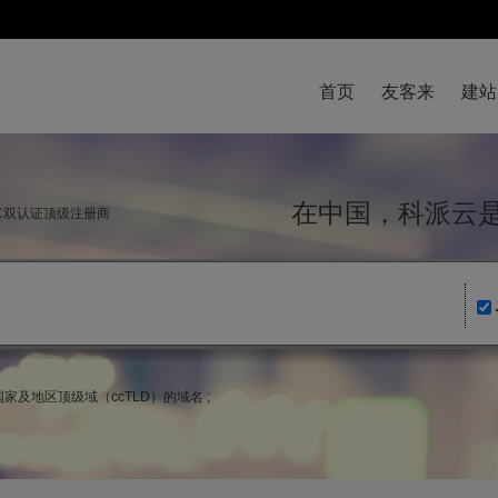
首页
友客来
建站
在中国，科派
NIC双认证顶级注册商
k)国家及地区顶级域（ccTLD）的域名 ;