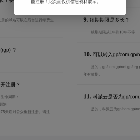
费宽限期多长？要如何进行域名续
能注册！此页面仅供信息资料展示。
9.
续期期限是多长？
0天，我司注册的域名可以在后台进行续费生
续期期限从1年到10年不等
rgp) ？
10.
可以转入gp/com.gp/
。
是的，gp/com.gp/net.
年有效期。
公开注册？
11.
科派云是否为gp/com.g
下面的生命周期：
待删除
是的，科派云为gp/com.gp/net.g
75天后对公众重新注册。请注