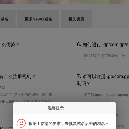
别域名
更多NewG域名
相关资质
6.
？有什么优势？
如何进行 .gp/com.gp/
通过我司注册可以即刻生效。
7.
为多少？有什么注册规则？
谁可以注册 .gp/com.g
制吗？
字符。
、以及"-"（英文中的连词号，即中横
想了解.gp/com.gp/net.
能用作开头和结尾。注*中文域名实际是
温馨提示
8.
注册期限是多长？
根据工信部的要求，未批复域名后缀的域名不
注册期限从1年到10年不等。