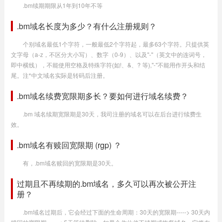
.bm续期期限从1年到10年不等
.bm域名长度为多少？有什么注册规则？
个别域名最低1个字符，一般最低2个字符起，最多63个字符。只提供英
文字母（a-z，不区分大小写）、数字（0-9）、以及"-"（英文中的连词号，
即中横线），不能使用空格及特殊字符(如!、&、? 等),"-"不能用作开头和结
尾。注*中文域名实际是转码后注册。
.bm域名续费宽限期多长？要如何进行域名续费？
.bm 域名续期宽限期是30天，我司注册的域名可以在后台进行续费生
效。
.bm域名有赎回宽限期 (rgp) ？
有，.bm域名赎回的宽限期是30天。
过期且不再续期的.bm域名，多久可以再次被公开注
册？
.bm域名过期后，它会经过下面的生命周期：30天的宽限期-----> 30天内