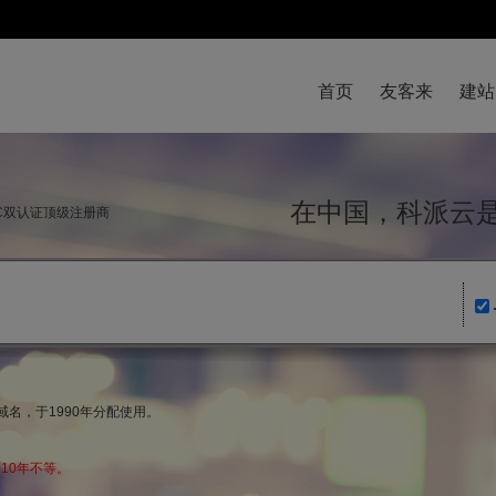
首页
友客来
建站
在中国，科派
NIC双认证顶级注册商
域名，于1990年分配使用。
10年不等。