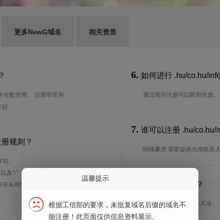
更多NewG域名
相关资质
6.
势？
如何进行 .hu/co.hu/i
0年分配使用。 注册管理局：
通过我司注册可以即刻生效。
两年起
7.
谁可以注册 .hu/co.h
么注册规则？
特殊要求:需要提供当地联系人信
字符。
、以及"-"（英文中的连词号，即中横
温馨提示
8.
注册期限是多长？
能用作开头和结尾。注*中文域名实际是
注册期限从2年到10年不等。
根据工信部的要求，未批复域名后缀的域名不
能注册！此页面仅供信息资料展示。