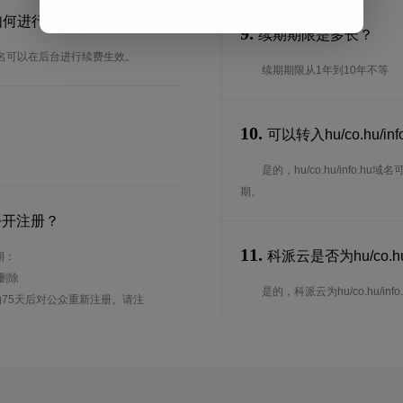
？要如何进行域名续费？
9.
续期期限是多长？
册的域名可以在后台进行续费生效。
续期期限从1年到10年不等
10.
可以转入hu/co.hu/
是的，hu/co.hu/info
期。
公开注册？
11.
科派云是否为hu/co.hu
期：
待删除
是的，科派云为hu/co.hu/info.h
75天后对公众重新注册。请注