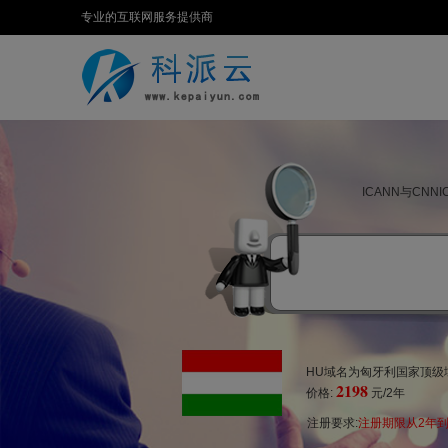
专业的互联网服务提供商
ICANN与CN
HU域名为匈牙利国家顶级
2198
价格:
元/2年
注册要求:
注册期限从2年到