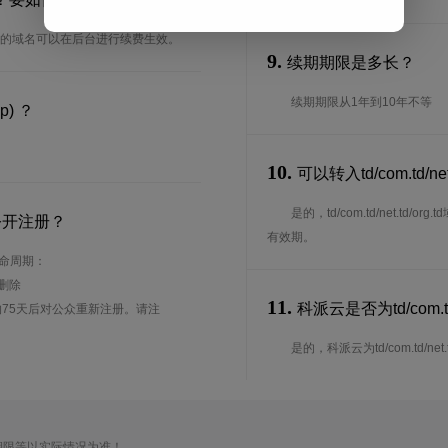
天，我司注册的域名可以在后台进行续费生效。
9.
续期期限是多长？
续期期限从1年到10年不等
p) ？
10.
可以转入td/com.td/n
是的，td/com.td/net.
公开注册？
有效期。
的生命周期：
待删除
11.
科派云是否为td/com.td
75天后对公众重新注册。请注
是的，科派云为td/com.td/net.td/
期限等以实际情况为准！