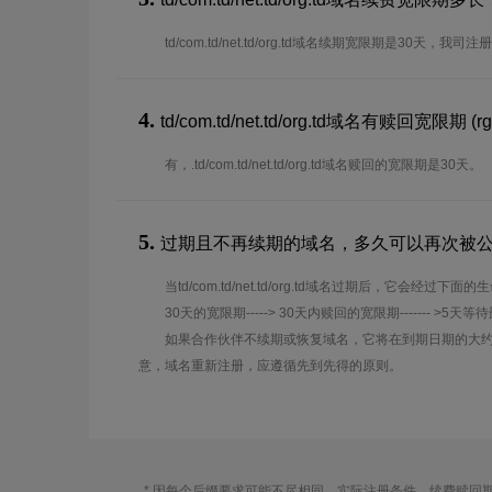
td/com.td/net.td/org.td域名续期宽限期是30
4.
td/com.td/net.td/org.td域名有赎回宽限期 (rg
有，.td/com.td/net.td/org.td域名赎回的宽限期是30天。
5.
过期且不再续期的域名，多久可以再次被
当td/com.td/net.td/org.td域名过期后，它会经过下面
30天的宽限期-----> 30天内赎回的宽限期------- >5天等
如果合作伙伴不续期或恢复域名，它将在到期日期的大约
意，域名重新注册，应遵循先到先得的原则。
* 因每个后缀要求可能不尽相同，实际注册条件、续费赎回