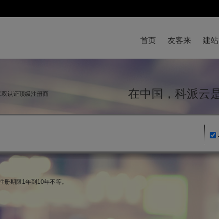
首页
友客来
建站
在中国，科派
NIC双认证顶级注册商
注册期限1年到10年不等。