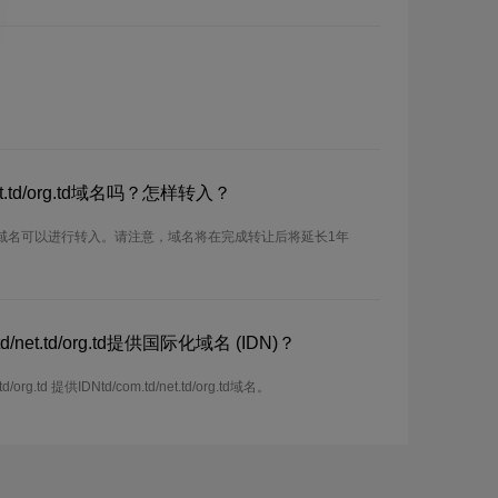
et.td/org.td域名吗？怎样转入？
td/org.td域名可以进行转入。请注意，域名将在完成转让后将延长1年
/net.td/org.td提供国际化域名 (IDN)？
org.td 提供IDNtd/com.td/net.td/org.td域名。