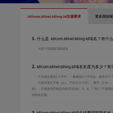
.td/com.td/net.td/org.td注册要求
更多国别域
1.
什么是 .td/com.td/net.td/org.td域名？
.td是乍得国家顶级域名
2.
td/com.td/net.td/org.td域名长度为
个别域名最低1个字符，一般最低2个字符起，最多63个
只提供英文字母（a-z，不区分大小写）、数字（0-9）
线），不能使用空格及特殊字符(如!、$、&、? 等),"-"不
转码后注册。
3.
td/com.td/net.td/org.td域名续费