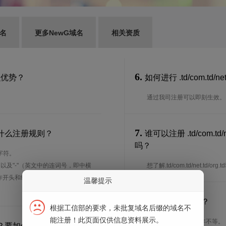
名
更多NewG域名
相关资质
6.
有什么优势？
如何进行 .td/com.td/ne
通过我司注册可以即刻生效。
7.
多少？有什么注册规则？
谁可以注册 .td/com.t
吗？
字符。
、以及"-"（英文中的连词号，即中横
想了解.td/com.td/net.t
能用作开头和结尾。注*中文域名实际是
温馨提示
8.
注册期限是多长？
根据工信部的要求，未批复域名后缀的域名不
能注册！此页面仅供信息资料展示。
注册期限从1年到10年不等。
宽限期多长？要如何进行域名续费？