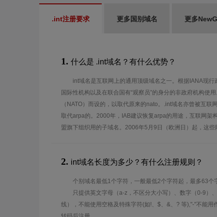
.int注册要求
更多国别域名
更多New
1.
什么是 .int域名？有什么优势？
int域名是互联网上的通用顶级域名之一。根据IANA现行
国际性机构以及在联合国有“观察员”的身分的非政府机构使
（NATO）而设的，以取代原来的nato。.int域名亦曾被
取代arpa的。2000年，IAB建议恢复arpa的用途，互联网架构
盟旗下组织用的子域名。2006年5月9日（欧洲日）起，这些
2.
int域名长度为多少？有什么注册规则？
个别域名最低1个字符，一般最低2个字符起，最多63个
只提供英文字母（a-z，不区分大小写）、数字（0-9）
线），不能使用空格及特殊字符(如!、$、&、? 等),"-"不
转码后注册。