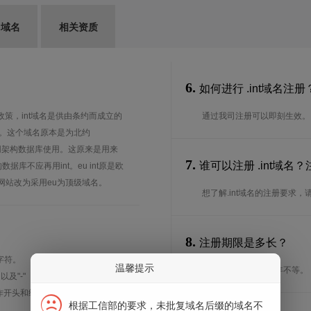
G域名
相关资质
6.
如何进行 .int域名注册
政策，int域名是供由条约而成立的
通过我司注册可以即刻生效。
用。这个域名原本是为北约
互联网架构数据库使用。这原来是用来
7.
谁可以注册 .int域
数据库不应再用int。eu int原是欧
网站改为采用eu为顶级域名。
想了解.int域名的注册要求
8.
注册期限是多长？
字符。
温馨提示
注册期限从1年到10年不等。
、以及"-"（英文中的连词号，即中横
能用作开头和结尾。注*中文域名实际是
根据工信部的要求，未批复域名后缀的域名不