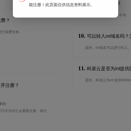
9.
续期期限是多长？
能注册！此页面仅供信息资料展示。
续期期限从1年到10年不等
续费？
进行续费生效。
10.
可以转入int域名吗
是的，int域名可以进行转
11.
科派云是否为int提供国
是的，科派云为int 提供IDNi
公开注册？
待删除
75天后对公众重新注册。请注