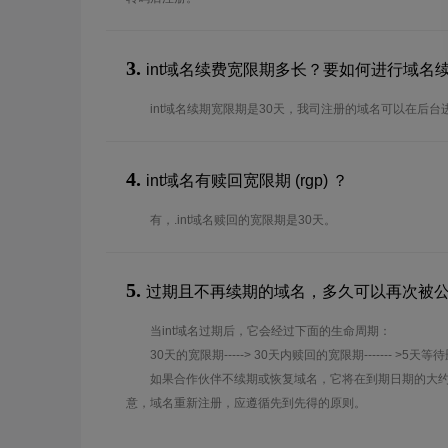
3.
int域名续费宽限期多长？要如何进行域名
int域名续期宽限期是30天，我司注册的域名可以在后台
4.
int域名有赎回宽限期 (rgp) ？
有，.int域名赎回的宽限期是30天。
5.
过期且不再续期的域名，多久可以再次被
当int域名过期后，它会经过下面的生命周期：
30天的宽限期-----> 30天内赎回的宽限期------- >5天等
如果合作伙伴不续期或恢复域名，它将在到期日期的大约
意，域名重新注册，应遵循先到先得的原则。