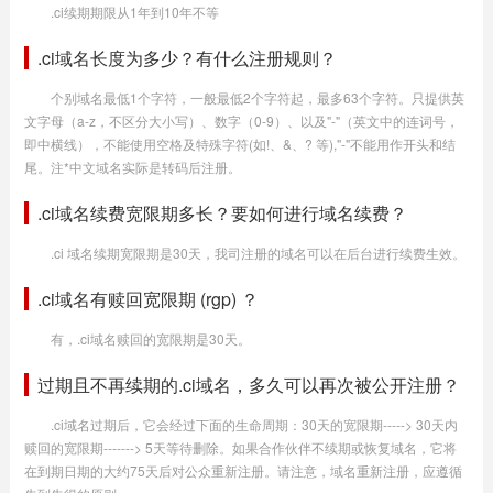
.ci续期期限从1年到10年不等
.ci域名长度为多少？有什么注册规则？
个别域名最低1个字符，一般最低2个字符起，最多63个字符。只提供英
文字母（a-z，不区分大小写）、数字（0-9）、以及"-"（英文中的连词号，
即中横线），不能使用空格及特殊字符(如!、&、? 等),"-"不能用作开头和结
尾。注*中文域名实际是转码后注册。
.ci域名续费宽限期多长？要如何进行域名续费？
.ci 域名续期宽限期是30天，我司注册的域名可以在后台进行续费生效。
.ci域名有赎回宽限期 (rgp) ？
有，.ci域名赎回的宽限期是30天。
过期且不再续期的.ci域名，多久可以再次被公开注册？
.ci域名过期后，它会经过下面的生命周期：30天的宽限期-----> 30天内
赎回的宽限期-------> 5天等待删除。如果合作伙伴不续期或恢复域名，它将
在到期日期的大约75天后对公众重新注册。请注意，域名重新注册，应遵循