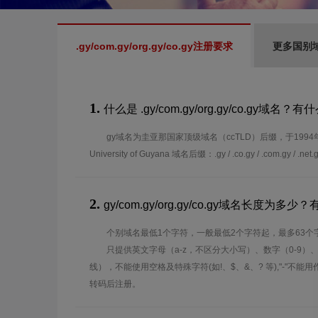
.gy/com.gy/org.gy/co.gy注册要求
更多国别
1.
什么是 .gy/com.gy/org.gy/co.gy域名？
gy域名为圭亚那国家顶级域名（ccTLD）后缀，于199
University of Guyana 域名后缀：.gy / .co.gy / .com.gy / 
2.
gy/com.gy/org.gy/co.gy域名长度为
个别域名最低1个字符，一般最低2个字符起，最多63个
只提供英文字母（a-z，不区分大小写）、数字（0-9）
线），不能使用空格及特殊字符(如!、$、&、? 等),"-"不
转码后注册。