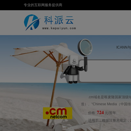
专业的互联网服务提供商
ICANN
.cm域名是喀麦隆国家顶级域名，
造）、“Chinese Media（中
724
价格:
元/首年
适用于：根据注册局规定，20