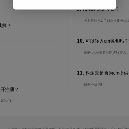
9.
续期期限是多长？
注册期限从1年到注册期限从
续费？
10.
可以转入cm域名吗
是的，cm域名可以进行转入
11.
科派云是否为cm提供国
目前不提供!
公开注册？
联系我们