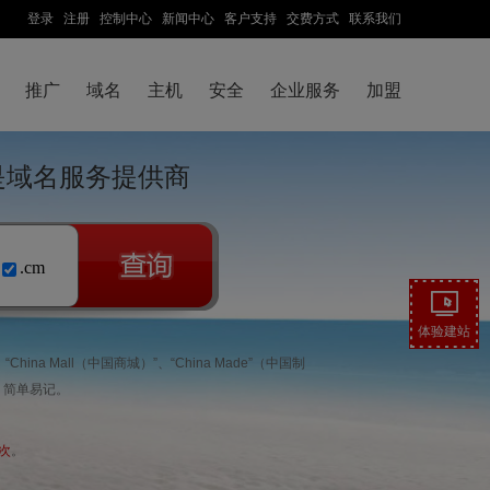
登录
注册
控制中心
新闻中心
客户支持
交费方式
联系我们
推广
域名
主机
安全
企业服务
加盟
云是域名服务提供商
.cm
体验建站
ina Mall（中国商城）”、“China Made”（中国制
明确、简单易记。
/次
。