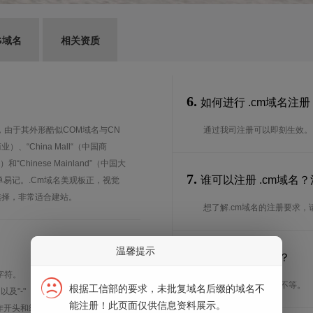
G域名
相关资质
6.
如何进行 .cm域名注册
，由于其外形酷似COM域名与CN
通过我司注册可以即刻生效。
业）、“China Mall“（中国商
和“Chinese Mainland”（中国大
7.
谁可以注册 .cm域名
单易记。.Cm域名美观板正，视觉
选择，非常适合建站。
想了解.cm域名的注册要求
温馨提示
8.
注册期限是多长？
字符。
注册期限从1年到5年不等。
根据工信部的要求，未批复域名后缀的域名不
、以及"-"（英文中的连词号，即中横
能注册！此页面仅供信息资料展示。
能用作开头和结尾。注*中文域名实际是