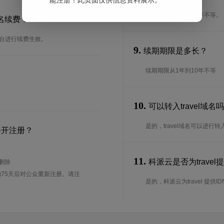
能注册！此页面仅供信息资料展示。
注册期限从1年到10年不等。
域名续费？
后台进行续费生效。
9.
续期期限是多长？
续期期限从1年到10年不等
10.
可以转入travel域
是的，travel域名可以进
公开注册？
11.
科派云是否为travel
待删除
75天后对公众重新注册。请注
是的，科派云为travel 提供IDN