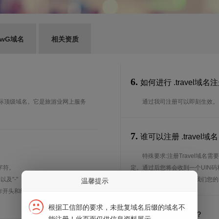
ewG域名
相关资质
6.
如何进行 .travel域名
国际顶级域名。它是旅游业网上服务
通过我司注册可以即刻生效。
7.
谁可以注册 .trave
特殊要求:注册Travel域名需要审核: 
字符。
定。通过后您将会收到一个UIN码和
、以及"-"（英文中的连词号，即中横
来），申请域名时请告诉我们您的UI
温馨提示
能用作开头和结尾。注*中文域名实际是
根据工信部的要求，未批复域名后缀的域名不
8.
注册期限是多长？