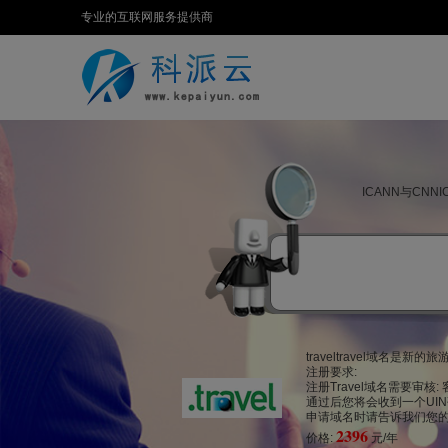
专业的互联网服务提供商
ICANN与CN
traveltravel域
注册要求:
注册Travel域名需要审核: 客户自行
通过后您将会收到一个UIN
申请域名时请告诉我们您的U
2396
价格:
元/年