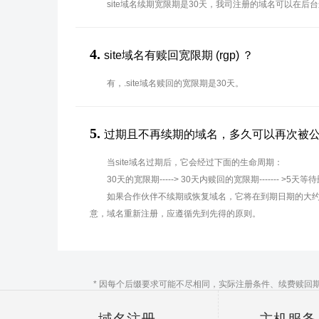
site域名续期宽限期是30天，我司注册的域名可以在后
4.
site域名有赎回宽限期 (rgp) ？
有，.site域名赎回的宽限期是30天。
5.
过期且不再续期的域名，多久可以再次被
当site域名过期后，它会经过下面的生命周期：
30天的宽限期-----> 30天内赎回的宽限期------- >5天等
如果合作伙伴不续期或恢复域名，它将在到期日期的大约
意，域名重新注册，应遵循先到先得的原则。
* 因每个后缀要求可能不尽相同，实际注册条件、续费赎回