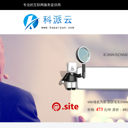
专业的互联网服务提供商
ICANN与CN
site域名为新顶级域名(
473
价格:
元/年
原价：
29