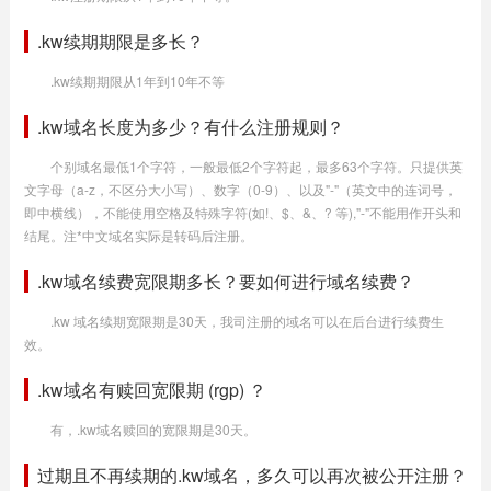
.kw续期期限是多长？
.kw续期期限从1年到10年不等
.kw域名长度为多少？有什么注册规则？
个别域名最低1个字符，一般最低2个字符起，最多63个字符。只提供英
文字母（a-z，不区分大小写）、数字（0-9）、以及"-"（英文中的连词号，
即中横线），不能使用空格及特殊字符(如!、$、&、? 等),"-"不能用作开头和
结尾。注*中文域名实际是转码后注册。
.kw域名续费宽限期多长？要如何进行域名续费？
.kw 域名续期宽限期是30天，我司注册的域名可以在后台进行续费生
效。
.kw域名有赎回宽限期 (rgp) ？
有，.kw域名赎回的宽限期是30天。
过期且不再续期的.kw域名，多久可以再次被公开注册？