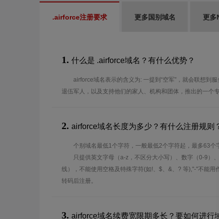
.airforce注册要求
更多国别域名
更多
1.
什么是 .airforce域名？有什么优势？
airforce域名表示的含义为: 一提到“空军”，就会联
退伍军人，以及支持他们的家人、机构和团体，推出的一个
2.
airforce域名长度为多少？有什么注册规则
个别域名最低1个字符，一般最低2个字符起，最多63个
只提供英文字母（a-z，不区分大小写）、数字（0-9）
线），不能使用空格及特殊字符(如!、$、&、? 等),"-"不
转码后注册。
3.
airforce域名续费宽限期多长？要如何进