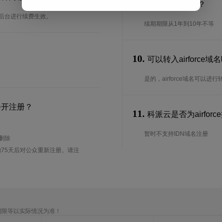
9.
续期期限是多长？
以在后台进行续费生效。
续期期限从1年到10年不等
10.
可以转入airforce
是的，airforce域名可
公开注册？
11.
科派云是否为airforc
暂时不支持IDN域名注册
待删除
75天后对公众重新注册。请注
期限等以实际情况为准！