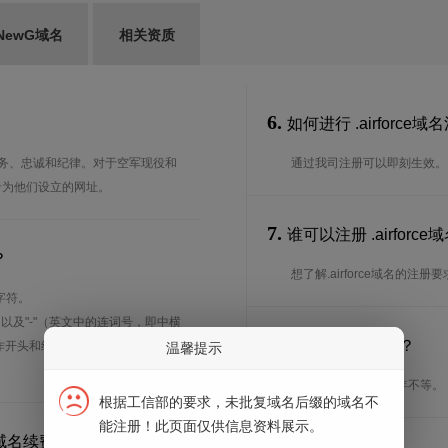
NewG域名
相关资质
6.
如何进行 .airforce
想到服务、忠诚和纪律。对于空军现役和
通过我司注册可以即刻生效。
专为他们设立的网址。
7.
谁可以注册 .airfo
？
想了解.airforce域名的
字符。
、以及"-"（英文中的连词号，即中横
8.
注册期限是多长？
能用作开头和结尾。注*中文域名实际是
温馨提示
注册期限从1年到10年不等。
根据工信部的要求，未批复域名后缀的域名不
能注册！此页面仅供信息资料展示。
行域名续费？