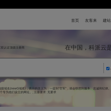
首页
友客来
建站
在中国，科派
NIC双认证顶级注册商
名为新顶级域名(newG域名)，表示的含义为：一提到“空军”，就会联想到服务、忠诚和
专为他们设立的网址。; 注册要求: 无要求