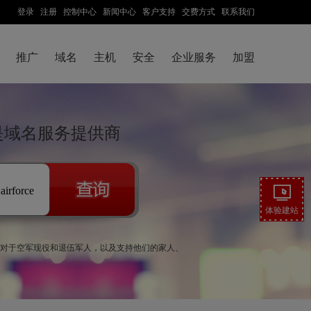
登录
注册
控制中心
新闻中心
客户支持
交费方式
联系我们
推广
域名
主机
安全
企业服务
加盟
云是域名服务提供商
.airforce
体验建站
纪律。对于空军现役和退伍军人，以及支持他们的家人、